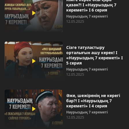
қазан?! І «Наурыздың 7
кереметі» І 6 серия
Наурыздың 7 кереметі
12.05.2025
Сізге татуластыру
орталығын ашу керек! І
«Наурыздың 7 кереметі» І
5 серия
Наурыздың 7 кереметі
12.05.2025
Әже, шежіренің не керегі
бар?! І «Наурыздың 7
кереметі» І 4 серия
Наурыздың 7 кереметі
12.05.2025