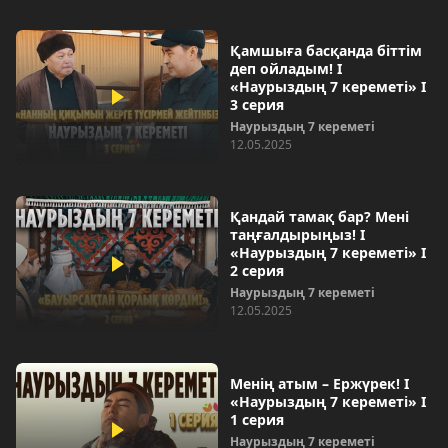
Қамшыға басқанда біттім
деп ойладым! І
«Наурыздың 7 кереметі» І
3 серия
Наурыздың 7 кереметі
12.05.2025
Қандай тамақ бар? Мені
таңғалдырыңыз! І
«Наурыздың 7 кереметі» І
2 серия
Наурыздың 7 кереметі
12.05.2025
Менің атым – Ержүрек! І
«Наурыздың 7 кереметі» І
1 серия
Наурыздың 7 кереметі