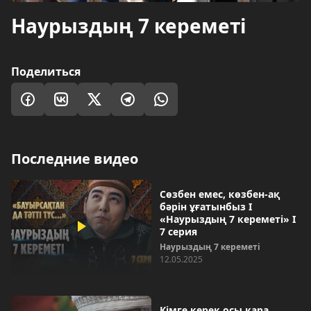
Наурыздың 7 кереметі
Поделиться
Последние видео
Сөзбен емес, көзбен-ақ
бәрін ұғатынбыз І
«Наурыздың 7 кереметі» І
7 серия
Наурыздың 7 кереметі
12.05.2025
Кімге керек осы қара